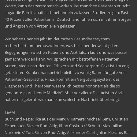
Worte, kann das zerstörerisch wirken. Bei manchen Patienten erlischt
sogar die Bereitschaft, sich behandeln zu lassen. Studien zeigen: Fast
40 Prozent aller Patienten in Deutschland fühlen sich mit ihren Sorgen
und Ängsten von Ärzten allein gelassen.
Wir haben über ein Jahr im deutschen Gesundheitssystem
recherchiert, um herauszufinden, was bei einer der wichtigsten
Begegnungen zwischen Patient und Arzt falsch läuft und was besser
gemacht werden kann. Wir sprachen mit betroffenen Patienten,
Ärzten, Medizinstudenten, Ethikern und Seelsorgern. Fakt ist: Im eng
getakteten Krankenhausbetrieb bleibt zu wenig Raum für gute Arzt-
Patienten-Gespräche. Hinzu kommt ein Vergütungssystem, das
Diagnosen und Therapien wesentlich besser honoriert als die so
genannte „sprechende Medizin“. Aber vor allem: Die meisten Ärzte
haben nie gelernt, wie man eine schlechte Nachricht überbringt.
TEAM
Buch und Regie: Ilka aus der Mark // Kamera: Michael Kern, Christian
Eichenauer, Steven Rudi Altig, Ilhan Coskun // Schnitt: Maximilian
Narkovic // Ton: Steven Rudi Altig, Alexander Czart, Julian Kiesche, Ralf