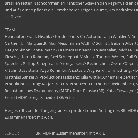
Brasilien retten Nachkommen afrikanischer Sklaven den Regenwald an de
und auf Borneo pflanzt die Forstbehörde
Feigen-
Bäume, um bedrohte Or
schützen.
TEAM
Headautor: Frank Nischk // Producerin & Co-Autorin: Tanja Winkler // Au
Gärtner
,
Ulf Marquardt
,
Max Meis
,
Tilman Wolff
// Schnitt: Isabelle Albert
Design
:
Simon Schnellmann
// Kamera:
Naveendran
Jayabalan
,
Michael K
Kiesche
,
Harun Rahman
,
Axel
Schneppat
//
Musik
:
Thomas Wolter
,
Ralf
S
Sprecher:
Philipp
Schepmann
, Yvon Jansen // Recherchen:
Oskar Köppen
// Schnittassistenz:
Ayşe
Remmler
,
Anastasia Wagner
// Tonmischung:
Fl
Matthias Sänger
//
Produktionsassistenz
:
Julia Wittler
,
Annemarie
Zertisch
Produktionsleitung
:
Katja Sträter
//
Produzenten
:
Thomas Weidenbach
,
S
Redaktion
:
Ines
Drahonovsky
(MDR)
,
Doris Fenske (BR)
,
Katja
Ferwagner
(
Fronz
(MDR)
,
Sonja Scheider (BR/Arte)
Hergestellt von der Längengrad Filmproduktion im Auftrag des BR, MDR 
Zusammenarbeit mit ARTE
SENDER
BR, MDR in Zusammenarbeit mit ARTE