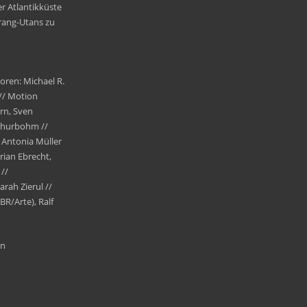
r Atlantikküste
ang-Utans zu
toren:
Michael R.
//
Motion
ern
,
Sven
churbohm
//
,
Antonia Müller
orian
Ebrecht
,
//
arah Zierul
//
BR/Arte)
,
Ralf
in