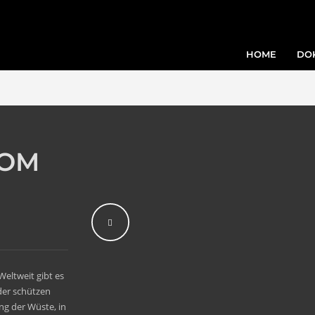
HOME
DO
VOM
 W
eltweit
gibt es
der schützen
ng der Wüste, in