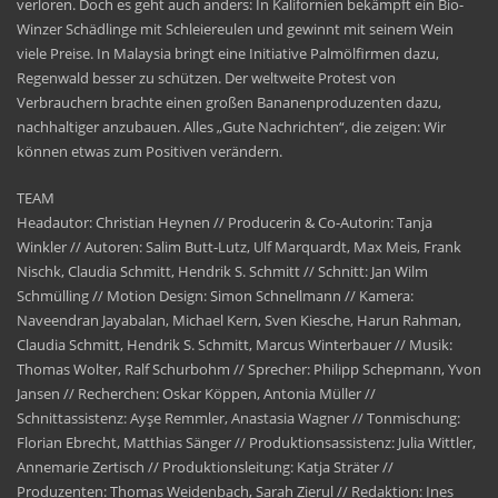
verloren. Doch es geht auch anders
:
In Kalifornien bekämpft ein Bio-
Winzer Schädlinge mit Schleiereulen und gewinnt mit seinem Wein
viele Preise. In Malaysia bringt eine Initiative Palmölfirmen dazu,
Regenwald
besser
zu schützen. Der weltweite Protest von
Verbrauchern brachte einen großen Bananenproduzenten dazu,
nachhaltiger anzubauen. Alles „Gute Nachrichten“, die zeigen: Wir
können etwas zum Positiven verändern.
TEAM
Headautor: Christian Heynen // Producerin & Co-Autorin: Tanja
Winkler // Autoren:
Salim Butt-Lutz
,
Ulf Marquardt
,
Max Meis
,
Frank
Nischk
,
Claudia Schmitt, Hendrik S. Schmitt
// Schnitt: Jan Wilm
Schmülling // Motion Design: Simon Schnellmann // Kamera:
Naveendran
Jayabalan
,
Michael Kern
,
Sven
Kiesche
,
Harun Rahman
,
Claudia Schmitt, Hendrik S. Schmitt
,
Marcus Winterbauer
// Musik:
Thomas Wolter, Ralf
Schurbohm
// Sprecher: Philipp
Schepmann
, Yvon
Jansen // Recherchen: Oskar Köppen, Antonia Müller //
Schnittassistenz:
Ayşe
Remmler
,
Anastasia Wagner
// Tonmischung:
Florian
Ebrecht
, Matthias Sänger // Produktionsassistenz: Julia Wittler,
Annemarie
Zertisch
// Produktionsleitung: Katja Sträter //
Produzenten: Thomas Weidenbach, Sarah Zierul // Redaktion: Ines