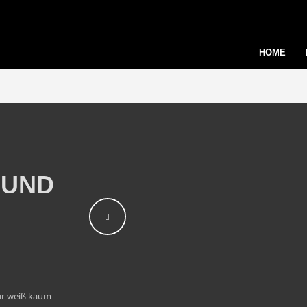
HOME
 UND
nur weiß kaum