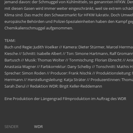
jemand davon: der Schmuggel von Kühlmitteln, so genannten HFKW. Der
mit diesen Gasen wird immer weiter eingeschränkt, weil sie extrem schädl
Klima sind. Das macht den Schwarzmarkt für HFKW lukrativ. Doch Umwelt
europäische Behörden und Polizei-Spezialeinheiten haben den Kampf g
Chemikalienschmuggel aufgenommen.
TEAM:
Buch und Regie: Judith Voelker // Kamera: Dieter Stürmer, Marcel Herrm
Kiesche // Schnitt: Isabelle Albert // Ton: Simone Hartmann, Ralf Groman
Bartusch // Musik: Thomas Wolter // Tonmischung: Florian Ebrecht // An
Anastasia Wagner // Farbkorrektur: Dany Schelby // Tonschnitt: Mathis
Sprecher: Simon Roden // Producer: Frank Nischk // Produktionsleitung:
Herrmann // Herstellungsleitung: Katja Sträter // ProduzentInnen: Tho
Sarah Zierul // Redaktion WDR: Birgit Keller-Reddemann
Eine Produktion der Längengrad Filmproduktion im Auftrag des WDR
SENDER
WDR