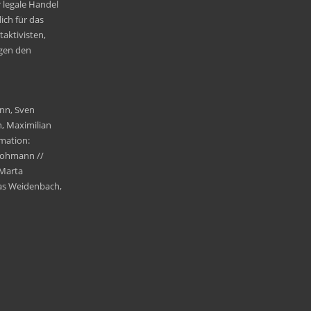
 legale Handel
ich für das
aktivisten,
egen den
ann, Sven
n, Maximilian
imation:
 Hohmann //
 Marta
mas Weidenbach,