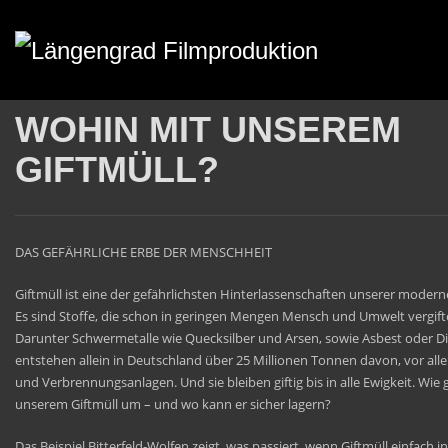
WOHIN MIT UNSEREM
GIFTMÜLL?
DAS GEFÄHRLICHE ERBE DER MENSCHHEIT
Giftmüll ist eine der gefährlichsten Hinterlassenschaften unserer modern
Es sind Stoffe, die schon in geringen Mengen Mensch und Umwelt vergif
Darunter Schwermetalle wie Quecksilber und Arsen, sowie Asbest oder Dio
entstehen allein in Deutschland über 25 Millionen Tonnen davon, vor alle
und Verbrennungsanlagen. Und sie bleiben giftig bis in alle Ewigkeit. Wie 
unserem Giftmüll um – und wo kann er sicher lagern?
Das Beispiel Bitterfeld-Wolfen zeigt, was passiert, wenn Giftmüll einfach 