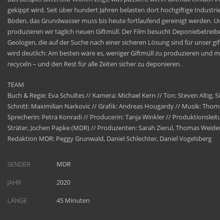
gekippt wird. Seit über hundert Jahren belasten dort hochgiftige Industrie
Böden, das Grundwasser muss bis heute fortlaufend gereinigt werden. 
produzieren wir täglich neuen Giftmüll. Der Film besucht Deponiebetreib
Geologen, die auf der Suche nach einer sicheren Lösung sind für unser gif
wird deutlich: Am besten wäre es, weniger Giftmüll zu produzieren und 
recyceln – und den Rest für alle Zeiten sicher zu deponieren.
TEAM
Buch & Regie: Eva Schultes // Kamera: Michael Kern // Ton: Steven Altig, Si
Schnitt: Maximilian Narkovic // Grafik: Andreas Hougardy // Musik: Thom
Sprecherin: Petra Konradi // Producerin: Tanja Winkler // Produktionsleit
Sträter, Jochen Papke (MDR) // Produzenten: Sarah Zierul, Thomas Weide
Redaktion MDR: Peggy Grunwald, Daniel Schlechter, Daniel Vogelsberg
SENDER
MDR
JAHR
2020
LÄNGE
45 Minuten