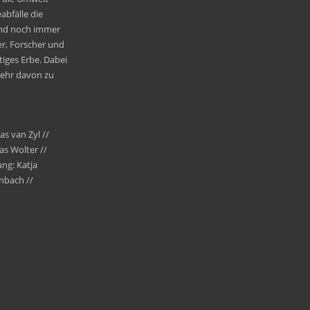
abfälle die
Und noch immer
er, Forscher und
tiges Erbe. Dabei
mehr davon zu
as van Zyl //
as Wolter //
ung: Katja
nbach //