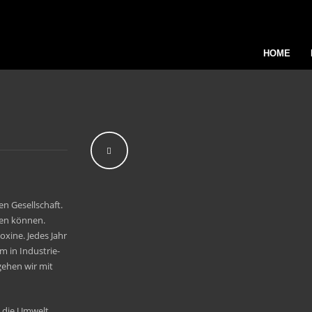
HOME
en Gesellschaft.
ten können.
xine. Jedes Jahr
m in Industrie-
gehen wir mit
in die Umwelt