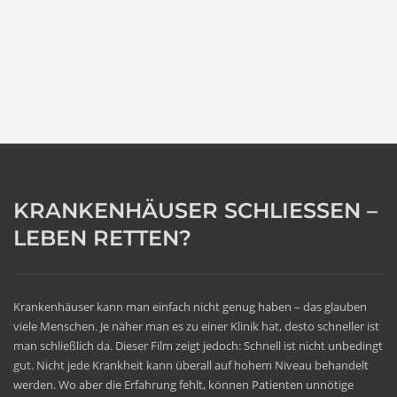
KRANKENHÄUSER SCHLIESSEN – L
EBEN RETTEN?
Krankenhäuser kann man einfach nicht genug haben – das glauben
viele Menschen. Je näher man es zu einer Klinik hat, desto schneller ist
man schließlich da. Dieser Film zeigt jedoch: Schnell ist nicht unbedingt
gut. Nicht jede Krankheit kann überall auf hohem Niveau behandelt
werden. Wo aber die Erfahrung fehlt, können Patienten unnötige