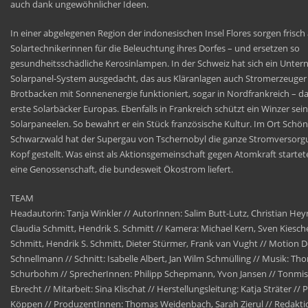
auch dank ungewöhnlicher Ideen.
In einer abgelegenen Region der indonesischen Insel Flores sorgen frisch
Solartechnikerinnen für die Beleuchtung ihres Dorfes – und ersetzen so
gesundheitsschädliche Kerosinlampen. In der Schweiz hat sich ein Unter
Solarpanel-System ausgedacht, das aus Kläranlagen auch Stromerzeuger
Brotbacken mit Sonnenenergie funktioniert, sogar in Nordfrankreich – da
erste Solarbäcker Europas. Ebenfalls in Frankreich schützt ein Winzer sei
Solarpaneelen. So bewahrt er ein Stück französische Kultur. Im Ort Schö
Schwarzwald hat der Supergau von Tschernobyl die ganze Stromversorg
Kopf gestellt. Was einst als Aktionsgemeinschaft gegen Atomkraft startete
eine Genossenschaft, die bundesweit Ökostrom liefert.
TEAM
Headautorin: Tanja Winkler // AutorInnen: Salim Butt-Lutz, Christian Hey
Claudia Schmitt, Hendrik S. Schmitt // Kamera: Michael Kern, Sven Kiesch
Schmitt, Hendrik S. Schmitt, Dieter Stürmer, Frank van Vught // Motion 
Schnellmann // Schnitt: Isabelle Albert, Jan Wilm Schmülling // Musik: Th
Schurbohm // SprecherInnen: Philipp Schepmann, Yvon Jansen // Tonmis
Ebrecht // Mitarbeit: Sina Klischat // Herstellungsleitung: Katja Sträter //
Köppen // ProduzentInnen: Thomas Weidenbach, Sarah Zierul // Redaktio