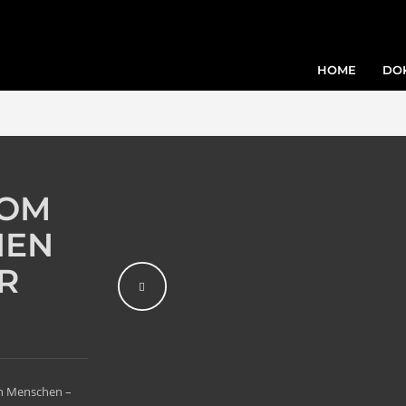
HOME
DO
VOM
NEN
R
on Menschen –