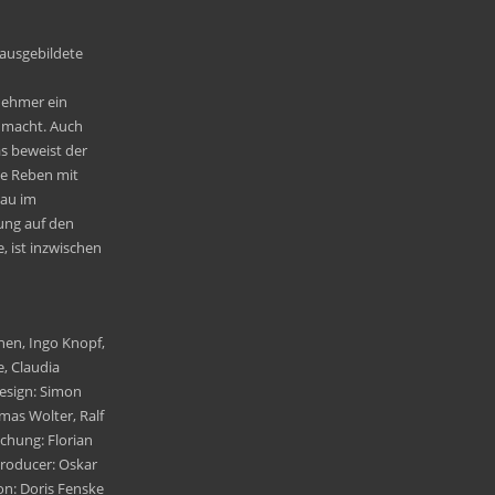
 ausgebildete
nehmer ein
 macht. Auch
s beweist der
ne Reben mit
nau im
ung auf den
, ist inzwischen
nen, Ingo Knopf,
e, Claudia
Design: Simon
omas Wolter, Ralf
chung: Florian
 Producer: Oskar
n: Doris Fenske